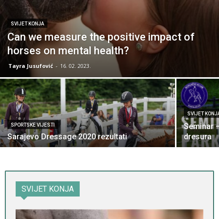
SVIJET KONJA
Can we measure the positive impact of
horses on mental health?
Tayra Jusufović
-
16. 02. 2023.
SVIJET KONJ
Seminar –
SPORTSKE VIJESTI
Sarajevo Dressage 2020 rezultati
dresura
SVIJET KONJA