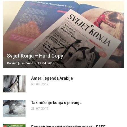
Svijet Konja – Hard Copy
Rasim Jusufović
-
13. 04. 2018.
Amer: legenda Arabije
03. 08. 2017.
Takmičenje konja u plivanju
28. 07. 2017.
Equestrian sport educative event – ESEE