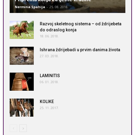
Nermina Spahija
-
25. 08. 2018.
Razvoj skeletnog sistema – od ždrijebeta
do odraslog konja
18. 06. 2018.
Ishrana ždrijebadi u prvim danima života
27. 03. 2018.
LAMINITIS
06. 01. 2018.
KOLIKE
25. 11. 2017.