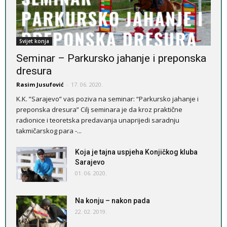
Svijet konja
Seminar – Parkursko jahanje i preponska
dresura
Rasim Jusufović
-
17. 06. 2020.
K.K. ”Sarajevo” vas poziva na seminar: “Parkursko jahanje i
preponska dresura” Cilj seminara je da kroz praktične
radionice i teoretska predavanja unaprijedi saradnju
takmičarskog para -...
Koja je tajna uspjeha Konjičkog kluba
Sarajevo
01. 06. 2020.
Na konju – nakon pada
22. 02. 2019.