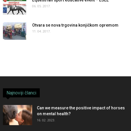
06. 05. 2017.
Otvara se nova trgovina konjičkom opremom
11. 04. 2017.
Najnoviji članci
Can we measure the positive impact of horses
on mental health?
16. 02. 2023.