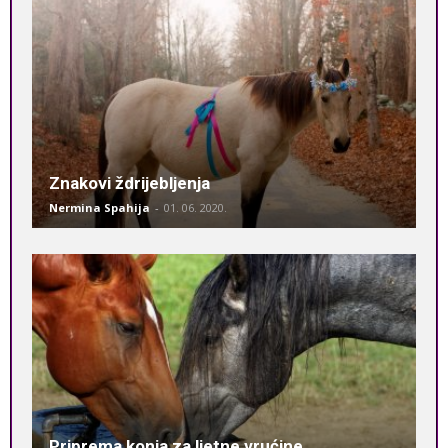
Znakovi ždrijebljenja
Nermina Spahija
-
01. 06. 2020.
Priprema konja za ljetne vrućine