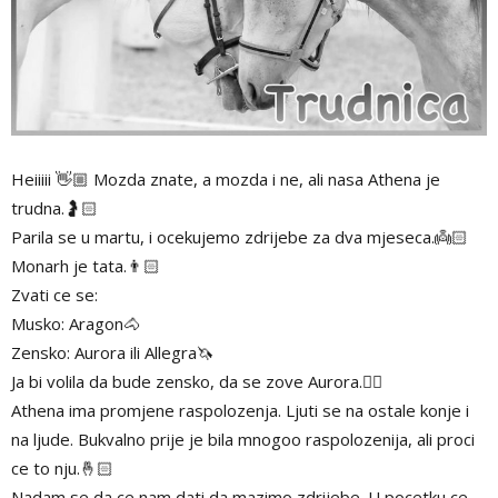
Heiiiii 👋🏼 Mozda znate, a mozda i ne, ali nasa Athena je
trudna.🤰🏻
Parila se u martu, i ocekujemo zdrijebe za dva mjeseca.👼🏻
Monarh je tata.👨🏻
Zvati ce se:
Musko: Aragon🐴
Zensko: Aurora ili Allegra🦄
Ja bi volila da bude zensko, da se zove Aurora.👯‍♀️
Athena ima promjene raspolozenja. Ljuti se na ostale konje i
na ljude. Bukvalno prije je bila mnogoo raspolozenija, ali proci
ce to nju.🤞🏻
Nadam se da ce nam dati da mazimo zdrijebe. U pocetku ce