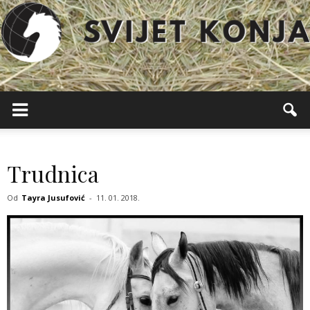
Svijet
Konja
Trudnica
Od
Tayra Jusufović
-
11. 01. 2018.