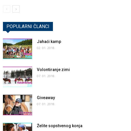
POPULARNI ČLANCI
Jahaći kamp
02. 01. 2018.
Volontiranje zimi
07. 01. 2018.
Giveaway
07. 01. 2018.
Želite sopstvenog konja