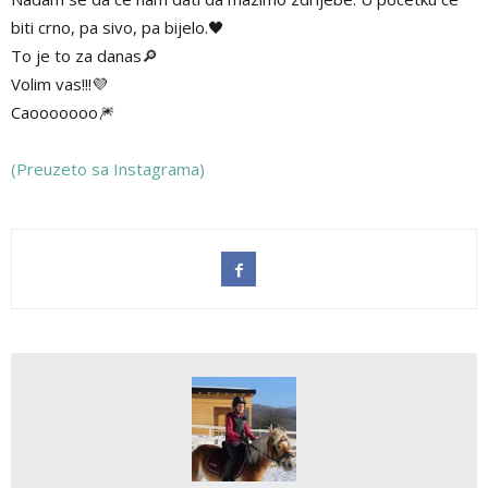
biti crno, pa sivo, pa bijelo.🖤
To je to za danas🔎
Volim vas!!!💜
Caooooooo🎆
(Preuzeto sa Instagrama)