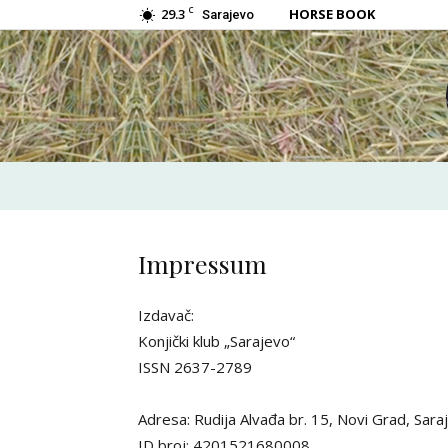
C
29.3
HORSE BOOK
Sarajevo
Impressum
Izdavač:
Konjički klub „Sarajevo“
ISSN 2637-2789
Adresa: Rudija Alvađa br. 15, Novi Grad, Sar
ID broj: 4201521680008