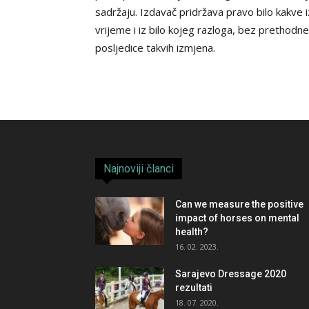
sadržaju. Izdavač pridržava pravo bilo kakve 
vrijeme i iz bilo kojeg razloga, bez prethodn
posljedice takvih izmjena.
Najnoviji članci
Can we measure the positive
impact of horses on mental
health?
16. 02. 2023.
Sarajevo Dressage 2020
rezultati
18. 07. 2020.