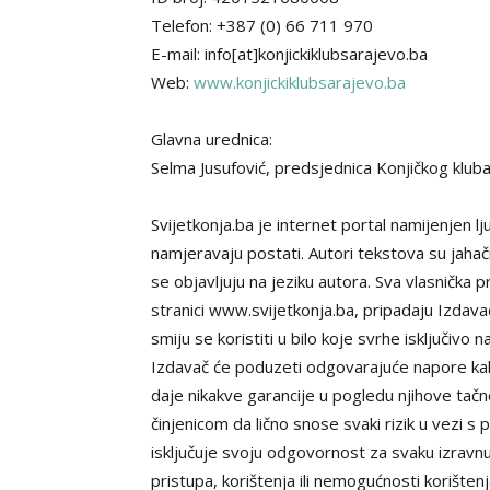
Telefon: +387 (0) 66 711 970
E-mail: info[at]konjickiklubsarajevo.ba
Web:
www.konjickiklubsarajevo.ba
Glavna urednica:
Selma Jusufović, predsjednica Konjičkog klub
Svijetkonja.ba je internet portal namijenjen lju
namjeravaju postati. Autori tekstova su jahači
se objavljuju na jeziku autora. Sva vlasnička 
stranici www.svijetkonja.ba, pripadaju Izdava
smiju se koristiti u bilo koje svrhe isključiv
Izdavač će poduzeti odgovarajuće napore kako b
daje nikakve garancije u pogledu njihove tačnos
činjenicom da lično snose svaki rizik u vezi s
isključuje svoju odgovornost za svaku izravnu i/
pristupa, korištenja ili nemogućnosti korišten