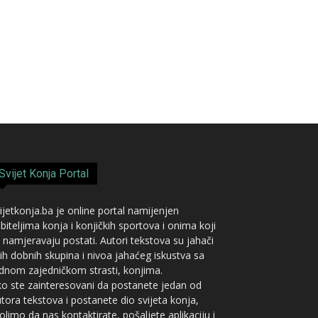
Svijet Konja Portal
ijetkonja.ba je online portal namijenjen
ubiteljima konja i konjičkih sportova i onima koji
 namjeravaju postati. Autori tekstova su jahači
ih dobnih skupina i nivoa jahaćeg iskustva sa
dnom zajedničkom strasti, konjima.
o ste zainteresovani da postanete jedan od
tora tekstova i postanete dio svijeta konja,
limo da nas kontaktirate, pošaljete aplikaciju i