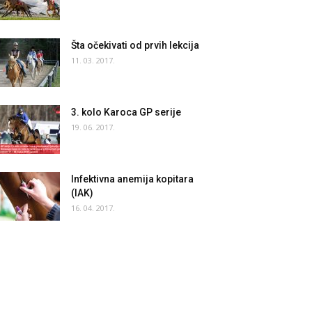
Šta očekivati od prvih lekcija
11. 03. 2017.
3. kolo Karoca GP serije
19. 06. 2017.
Infektivna anemija kopitara
(IAK)
16. 04. 2017.