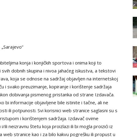
a „Sarajevo“
biteljima konja i konjičkih sportova i onima koji to
 svih dobnih skupina i nivoa jahaćeg iskustva, a tekstovi
prava, koja se odnose na sadržaj objavljen na internetskoj
ču i svako preuzimanje, kopiranje i korištenje sadržaja
o nakon dobivanja pismenog pristanka od strane Izdavača.
i informacije objavljene bile istinite i tačne, ali ne
ti ili potpunosti. Svi korisnici web stranice saglasni su s
 pristupom i korištenjem sadržaja. Izdavač ovime
ili neizravnu štetu koja proizlazi ili bi mogla proizići iz
ja web stranice kao i za bilo kakvu pogrešku ili propust u