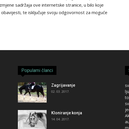
izmjene sadržaja ove internetske stranice, u bilo koje
e obavijesti, te isključuje svoju odgovornost za moguće
Popularni članci
sv
Zagrijavanje
lj
02. 03. 2017.
to
sv
je
Kloniranje konja
Ak
14. 04. 2017.
au
mo