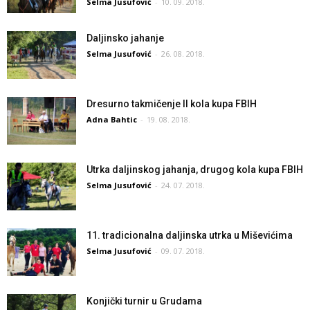
Selma Jusufović
-
10. 09. 2018.
Daljinsko jahanje
Selma Jusufović
-
26. 08. 2018.
Dresurno takmičenje II kola kupa FBIH
Adna Bahtic
-
19. 08. 2018.
Utrka daljinskog jahanja, drugog kola kupa FBIH
Selma Jusufović
-
24. 07. 2018.
11. tradicionalna daljinska utrka u Miševićima
Selma Jusufović
-
09. 07. 2018.
Konjički turnir u Grudama