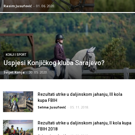
Rasim Jusufović
-
01. 06. 2020.
KONJI I SPORT
Uspjesi Konjičkog kluba Sarajevo?
Svijet Konja
-
30. 05. 2020.
Rezultati utrke u daljinskom jahanju, III kola
kupa FBIH
Selma Jusufović
-
05. 11. 2018.
Rezultati utrke u daljinskom jahanju, II kola kupa
FBIH 2018