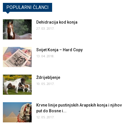
POPULARNI ČLANCI
Dehidracija kod konja
27. 03. 2017.
Svijet Konja – Hard Copy
13. 04. 2018.
Ždrijebljenje
10. 05. 2017.
Krvne linije pustinjskih Arapskih konja i njihov
put do Bosne i...
12. 05. 2017.