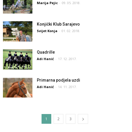
Marija Pejic
-
09. 05. 2018.
Konjički Klub Sarajevo
Svijet Konja
-
01. 02. 2018.
Quadrille
Adi Hanić
-
17. 12. 2017.
Primarna podjela uzdi
Adi Hanić
-
14. 11. 2017.
1
2
3