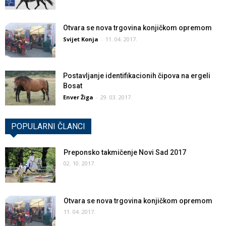
Otvara se nova trgovina konjičkom opremom
Svijet Konja
-
11. 04. 2017.
Postavljanje identifikacionih čipova na ergeli
Bosat
Enver Žiga
-
29. 03. 2017.
POPULARNI ČLANCI
Preponsko takmičenje Novi Sad 2017
02. 10. 2017.
Otvara se nova trgovina konjičkom opremom
11. 04. 2017.