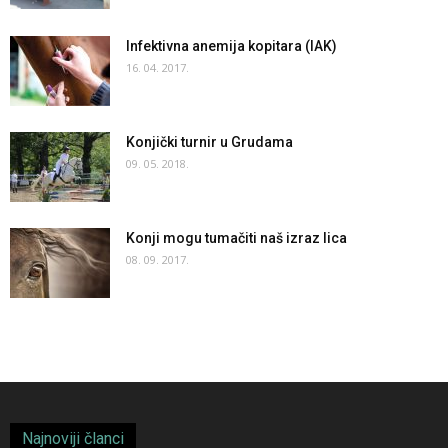
Infektivna anemija kopitara (IAK)
16. 04. 2017.
Konjički turnir u Grudama
09. 05. 2018.
Konji mogu tumačiti naš izraz lica
08. 09. 2017.
Najnoviji članci