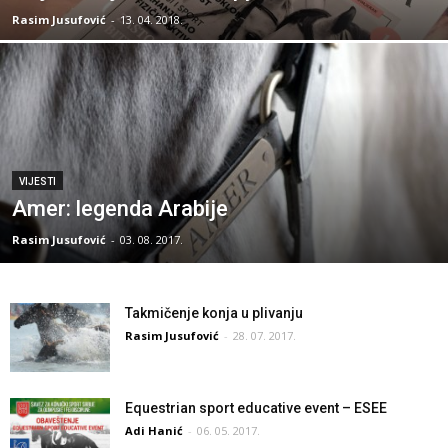
Rasim Jusufović
-
13. 04. 2018.
VIJESTI
Amer: legenda Arabije
Rasim Jusufović
-
03. 08. 2017.
Takmičenje konja u plivanju
Rasim Jusufović
-
28. 07. 2017.
Equestrian sport educative event – ESEE
Adi Hanić
-
06. 05. 2017.