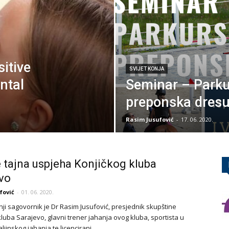
itive
SVIJET KONJA
ntal
Seminar – Parkur
preponska dresu
Rasim Jusufović
-
17. 06. 2020.
e tajna uspjeha Konjičkog kluba
vo
fović
-
01. 06. 2020.
ji sagovornik je Dr Rasim Jusufović, presjednik skupštine
luba Sarajevo, glavni trener jahanja ovog kluba, sportista u
aljinskog jahanja te licencirani...