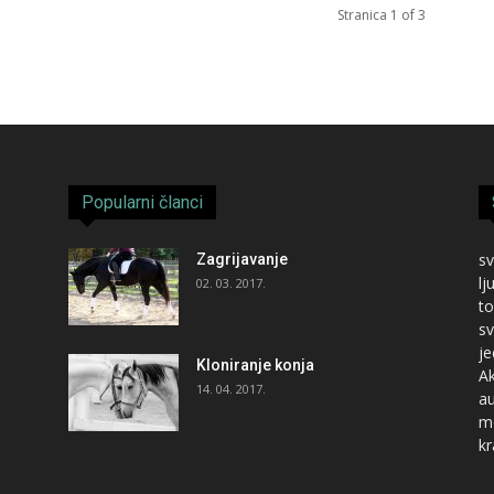
Stranica 1 of 3
Popularni članci
sv
Zagrijavanje
lj
02. 03. 2017.
to
sv
je
Kloniranje konja
Ak
14. 04. 2017.
au
mo
kr