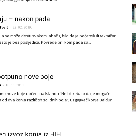
ju – nakon pada
fović
-
22. 02. 2019.
a se može desiti svakom jahaču, bilo da je početnik ili takmičar.
sto je bez posljedica. Povrede prilikom pada sa...
potpuno nove boje
a
-
16. 11. 2018.
uno nove boje uočeni na Islandu “Ne bi trebalo da je moguće
a od dva konja različitih solidnih boja”, uzgajivač konja Baldur
n izvoz konja iz BIH