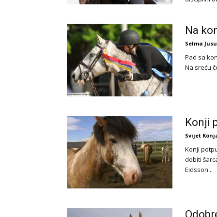
Na kon
Selma Jusu
Pad sa konj
Na sreću če
Konji 
Svijet Konj
Konji potp
dobiti šarc
Eidsson...
Odobre