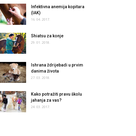
Infektivna anemija kopitara
(IAK)
16. 04. 2017.
Shiatsu za konje
29. 01. 2018.
Ishrana ždrijebadi u prvim
danima života
27. 03. 2018.
Kako potražiti pravu školu
jahanja za vas?
24. 03. 2017.