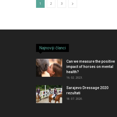
1
2
3
Najnoviji članci
Can we measure the positive
impact of horses on mental
health?
16. 02. 2023.
Sarajevo Dressage 2020
rezultati
18. 07. 2020.