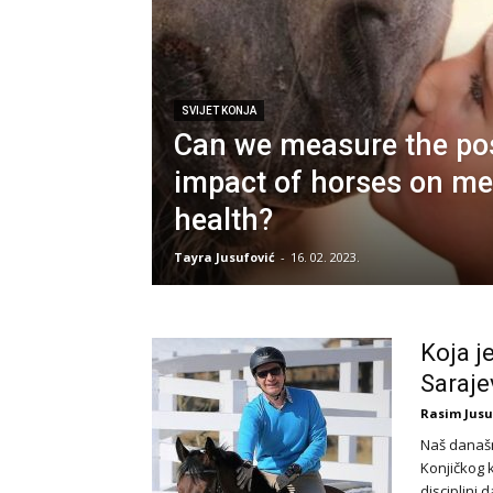
SVIJET KONJA
Can we measure the pos
impact of horses on me
health?
Tayra Jusufović
-
16. 02. 2023.
Koja j
Saraje
Rasim Jusu
Naš današn
Konjičkog k
disciplini d