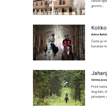
ranom djeti
govore,...
Koliko
Adna Baht
Često je re
bacanja nov
Jahanj
Selma Jusu
Pred nama 
dug dan, o
jahanjem, u