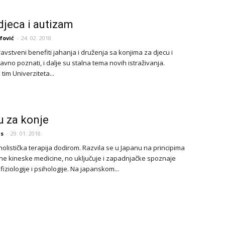
 djeca i autizam
fović
-
24. 02. 2018.
avstveni benefiti jahanja i druženja sa konjima za djecu i
vno poznati, i dalje su stalna tema novih istraživanja.
 tim Univerziteta...
u za konje
is
-
29. 01. 2018.
holistička terapija dodirom. Razvila se u Japanu na principima
lne kineske medicine, no uključuje i zapadnjačke spoznaje
fiziologije i psihologije. Na japanskom...