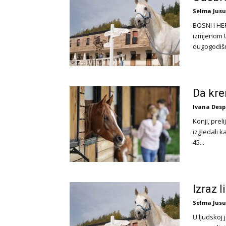
Selma Jusu
BOSNI I H
izmjenom U
dugogodišnj
Da kre
Ivana Desp
Konji, prel
izgledali k
45...
Izraz 
Selma Jusu
U ljudskoj