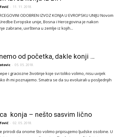
fović
-
11. 11. 2018.
ERCEGOVINI ODOBREN IZVOZ KONJA U EVROPSKU UNIJU Novom
redbe Evropske unije, Bosna i Hercegovina je nakon
e zabrane, uvrštena u zemlje iz kojih...
nemo od početka, dakle konji …
otovic
-
05. 05. 2018.
ijepe i graciozne životinje koje svi toliko volimo, nisu uvijek
ako ih mi poznajemo. Smatra se da su evoluirali u posljednjih
lica konja – nešto sasvim lično
fović
-
02. 05. 2018.
 je prirodi da onome što volimo pripisujemo ljudske osobine. U