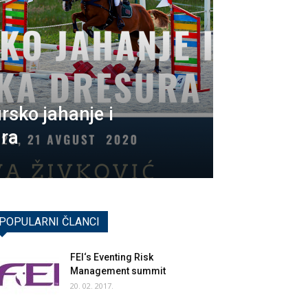
sko jahanje i
ra
POPULARNI ČLANCI
FEI‘s Eventing Risk
Management summit
20. 02. 2017.