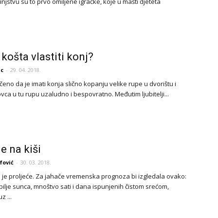
njstvu su to prvo omiljene igračke, koje u mašti djeteta
 košta vlastiti konj?
ic
-
29. 04. 2018.
čeno da je imati konja slično kopanju velike rupe u dvorištu i
ca u tu rupu uzaludno i bespovratno. Međutim ljubitelji...
e na kiši
fović
-
30. 03. 2018.
je proljeće. Za jahače vremenska prognoza bi izgledala ovako:
bilje sunca, mnoštvo sati i dana ispunjenih čistom srećom,
z ...