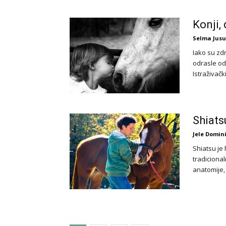
Konji,
Selma Jusu
Iako su zdr
odrasle oda
Istraživački
Shiats
Jele Domin
Shiatsu je 
tradiciona
anatomije, 