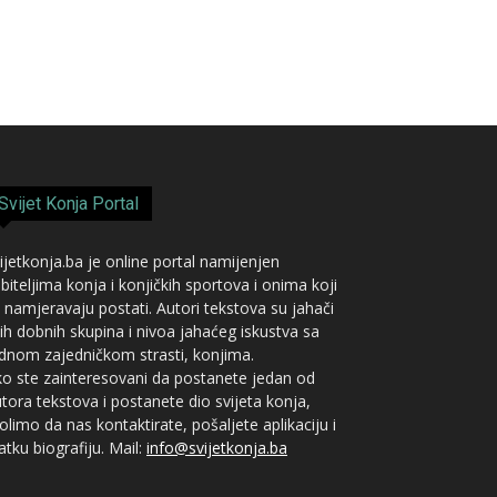
Svijet Konja Portal
ijetkonja.ba je online portal namijenjen
ubiteljima konja i konjičkih sportova i onima koji
 namjeravaju postati. Autori tekstova su jahači
ih dobnih skupina i nivoa jahaćeg iskustva sa
dnom zajedničkom strasti, konjima.
o ste zainteresovani da postanete jedan od
tora tekstova i postanete dio svijeta konja,
limo da nas kontaktirate, pošaljete aplikaciju i
atku biografiju. Mail:
info@svijetkonja.ba