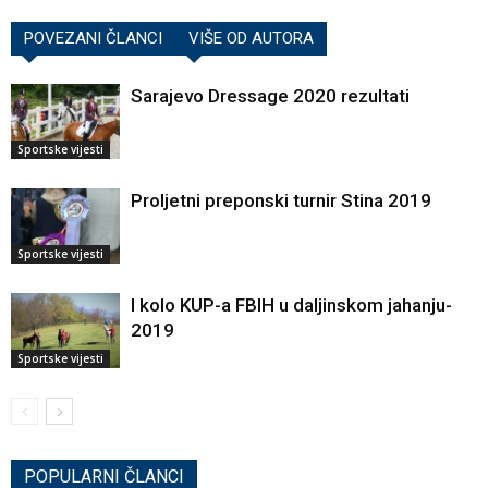
POVEZANI ČLANCI
VIŠE OD AUTORA
Sarajevo Dressage 2020 rezultati
Sportske vijesti
Proljetni preponski turnir Stina 2019
Sportske vijesti
I kolo KUP-a FBIH u daljinskom jahanju-
2019
Sportske vijesti
POPULARNI ČLANCI