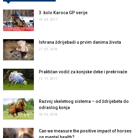
3. kolo Karoca GP serije
19. 06. 2017.
Ishrana ždrijebadi u prvim danima života
27. 03. 2018.
Praktičan vodič za konjske deke i prekrivače
11. 11. 2017.
Razvoj skeletnog sistema – od ždrijebeta do
odraslog konja
18. 06. 2018.
Can we measure the positive impact of horses
on mental health?