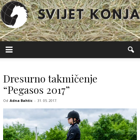
Svijet
Konja
Dresurno takmičenje
“Pegasos 2017”
Od
Adna Bahtic
-
31. 05. 2017.