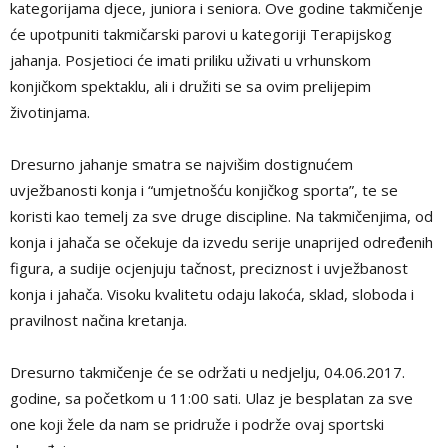
kategorijama djece, juniora i seniora. Ove godine takmičenje
će upotpuniti takmičarski parovi u kategoriji Terapijskog
jahanja. Posjetioci će imati priliku uživati u vrhunskom
konjičkom spektaklu, ali i družiti se sa ovim prelijepim
životinjama.
Dresurno jahanje smatra se najvišim dostignućem
uvježbanosti konja i “umjetnošću konjičkog sporta”, te se
koristi kao temelj za sve druge discipline. Na takmičenjima, od
konja i jahača se očekuje da izvedu serije unaprijed određenih
figura, a sudije ocjenjuju tačnost, preciznost i uvježbanost
konja i jahača. Visoku kvalitetu odaju lakoća, sklad, sloboda i
pravilnost načina kretanja.
Dresurno takmičenje će se održati u nedjelju, 04.06.2017.
godine, sa početkom u 11:00 sati. Ulaz je besplatan za sve
one koji žele da nam se pridruže i podrže ovaj sportski