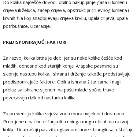
Do kolika najčešće dovodi: obilno nakupljanje gasa u lumenu
crijeva ili želuca, začep crijeva, opstrukcija crijevnog lumena i
krvnih žila koji snadbijevaju crijeva krvlju, upala crijeva, upala
potrbušnice, ulceracije.
PREDISPONIRAJUĆI FAKTORI
Za razvoj kolika bitna je dob, jer su neke kolike češće kod
mlađih, odnosno kod starijih konja. Arapske pasmine su
sklonije nastupu kolika. Ishrana i držanje takođe predstavljaju
predisponirajuće faktore. Obilna ishrana žitaricama i nagli
prelaz sa ishrane sijenom na pašu mlade sočne trave
povećavaju rizik od nastanka kolika.
Za prevenciju kolika svježa voda mora uvijek biti dostupna.
Promjene u načinu držanja ili treninga mogu uticati na razvoj
kolike. Unutrašnji paraziti, uglavnom larve strongilusa, oštećuju