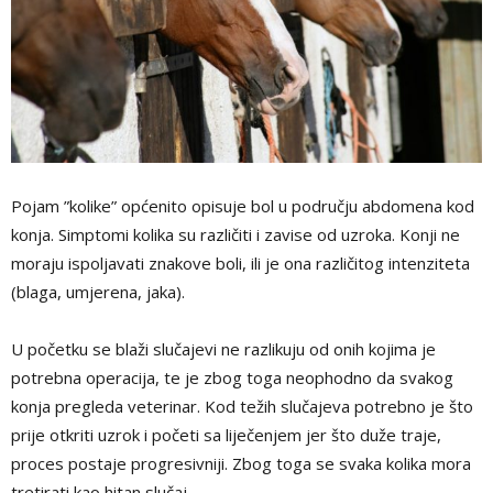
Pojam ”kolike” općenito opisuje bol u području abdomena kod
konja. Simptomi kolika su različiti i zavise od uzroka. Konji ne
moraju ispoljavati znakove boli, ili je ona različitog intenziteta
(blaga, umjerena, jaka).
U početku se blaži slučajevi ne razlikuju od onih kojima je
potrebna operacija, te je zbog toga neophodno da svakog
konja pregleda veterinar. Kod težih slučajeva potrebno je što
prije otkriti uzrok i početi sa liječenjem jer što duže traje,
proces postaje progresivniji. Zbog toga se svaka kolika mora
tretirati kao hitan slučaj.