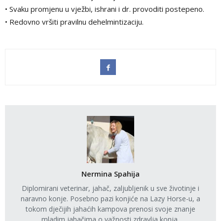
• Svaku promjenu u vježbi, ishrani i dr. provoditi postepeno.
• Redovno vršiti pravilnu dehelmintizaciju.
Nermina Spahija
Diplomirani veterinar, jahač, zaljubljenik u sve životinje i
naravno konje. Posebno pazi konjiće na Lazy Horse-u, a
tokom dječijih jahaćih kampova prenosi svoje znanje
mladim jahačima o važnosti zdravlja konja,