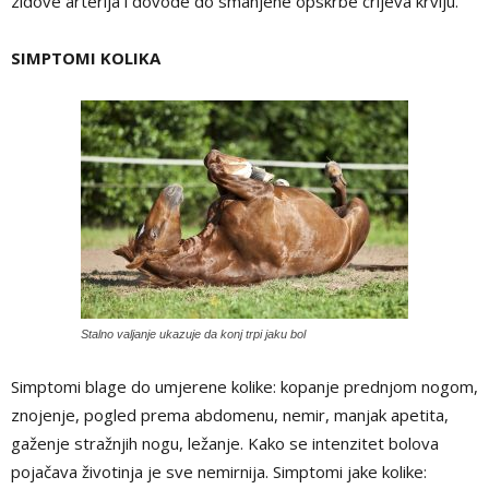
zidove arterija i dovode do smanjene opskrbe crijeva krvlju.
SIMPTOMI KOLIKA
Stalno valjanje ukazuje da konj trpi jaku bol
Simptomi blage do umjerene kolike: kopanje prednjom nogom,
znojenje, pogled prema abdomenu, nemir, manjak apetita,
gaženje stražnjih nogu, ležanje. Kako se intenzitet bolova
pojačava životinja je sve nemirnija. Simptomi jake kolike: