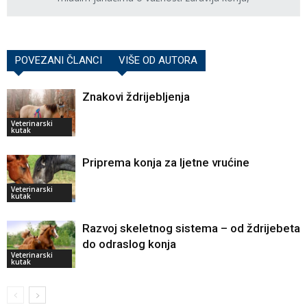
POVEZANI ČLANCI
VIŠE OD AUTORA
Znakovi ždrijebljenja
Veterinarski
kutak
Priprema konja za ljetne vrućine
Veterinarski
kutak
Razvoj skeletnog sistema – od ždrijebeta
do odraslog konja
Veterinarski
kutak