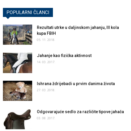
POPULARNI ČLANCI
Rezultati utrke u daljinskom jahanju, III kola
kupa FBIH
05. 11. 2018.
Jahanje kao fizička aktivnost
14. 03. 2017.
Ishrana ždrijebadi u prvim danima života
27. 03. 2018.
Odgovarajuće sedlo za različite tipove jahača
03. 08. 2017.