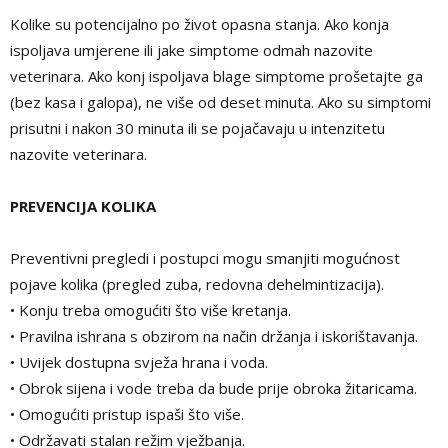
Kolike su potencijalno po život opasna stanja. Ako konja
ispoljava umjerene ili jake simptome odmah nazovite
veterinara. Ako konj ispoljava blage simptome prošetajte ga
(bez kasa i galopa), ne više od deset minuta. Ako su simptomi
prisutni i nakon 30 minuta ili se pojačavaju u intenzitetu
nazovite veterinara.
PREVENCIJA KOLIKA
Preventivni pregledi i postupci mogu smanjiti mogućnost
pojave kolika (pregled zuba, redovna dehelmintizacija).
• Konju treba omogućiti što više kretanja.
• Pravilna ishrana s obzirom na način držanja i iskorištavanja.
• Uvijek dostupna svježa hrana i voda.
• Obrok sijena i vode treba da bude prije obroka žitaricama.
• Omogućiti pristup ispaši što više.
• Održavati stalan režim vježbanja.