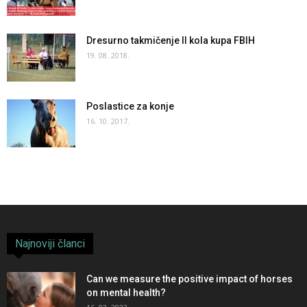
Dresurno takmičenje II kola kupa FBIH
19. 08. 2018.
Poslastice za konje
16. 10. 2017.
Najnoviji članci
Can we measure the positive impact of horses
on mental health?