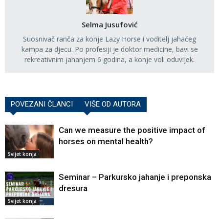
Selma Jusufović
Suosnivač ranča za konje Lazy Horse i voditelj jahaćeg
kampa za djecu. Po profesiji je doktor medicine, bavi se
rekreativnim jahanjem 6 godina, a konje voli oduvijek.
POVEZANI ČLANCI
VIŠE OD AUTORA
Can we measure the positive impact of
horses on mental health?
Svijet konja
Seminar – Parkursko jahanje i preponska
dresura
Svijet konja