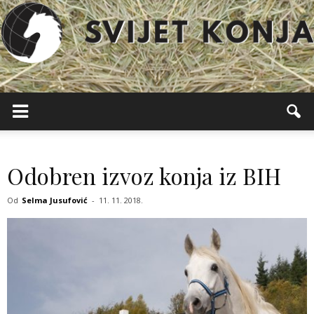
Svijet
Konja
Odobren izvoz konja iz BIH
Od
Selma Jusufović
-
11. 11. 2018.