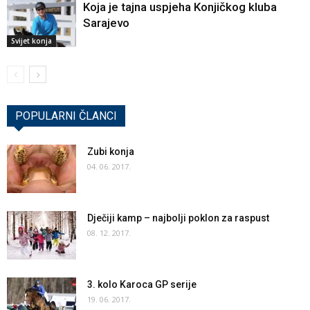
Koja je tajna uspjeha Konjičkog kluba
Sarajevo
Svijet konja
POPULARNI ČLANCI
Zubi konja
04. 06. 2017.
Dječiji kamp – najbolji poklon za raspust
08. 12. 2017.
3. kolo Karoca GP serije
19. 06. 2017.