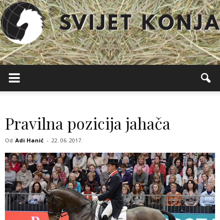
Svijet
Konja
Pravilna pozicija jahača
Od
Adi Hanić
-
22. 06. 2017.