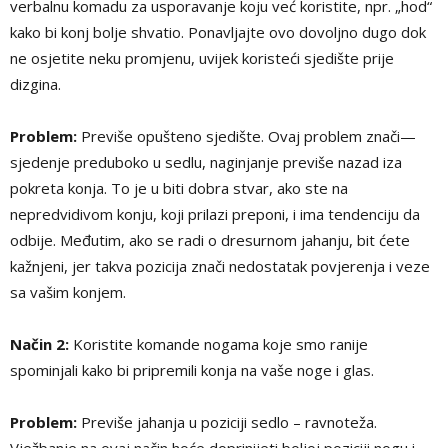
verbalnu komadu za usporavanje koju već koristite, npr. „hod“
kako bi konj bolje shvatio. Ponavljajte ovo dovoljno dugo dok
ne osjetite neku promjenu, uvijek koristeći sjedište prije
dizgina.
Problem:
Previše opušteno sjedište. Ovaj problem znači—
sjedenje preduboko u sedlu, naginjanje previše nazad iza
pokreta konja. To je u biti dobra stvar, ako ste na
nepredvidivom konju, koji prilazi preponi, i ima tendenciju da
odbije. Međutim, ako se radi o dresurnom jahanju, bit ćete
kažnjeni, jer takva pozicija znači nedostatak povjerenja i veze
sa vašim konjem.
Način 2:
Koristite komande nogama koje smo ranije
spominjali kako bi pripremili konja na vaše noge i glas.
Problem:
Previše jahanja u poziciji sedlo – ravnoteža.
Vježbanje na ovaj način hoće doprinijeti boljoj poziciji nogu i