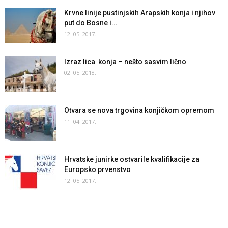
Krvne linije pustinjskih Arapskih konja i njihov
put do Bosne i...
12. 05. 2017.
Izraz lica konja – nešto sasvim lično
02. 05. 2018.
Otvara se nova trgovina konjičkom opremom
11. 04. 2017.
Hrvatske junirke ostvarile kvalifikacije za
Europsko prvenstvo
12. 05. 2017.