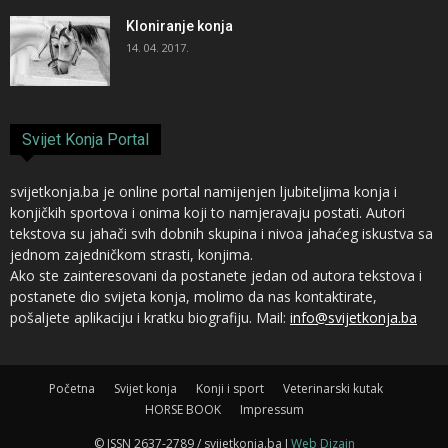
Kloniranje konja
14. 04. 2017.
Svijet Konja Portal
svijetkonja.ba je online portal namijenjen ljubiteljima konja i
konjičkih sportova i onima koji to namjeravaju postati. Autori
tekstova su jahači svih dobnih skupina i nivoa jahaćeg iskustva sa
jednom zajedničkom strasti, konjima.
Ako ste zainteresovani da postanete jedan od autora tekstova i
postanete dio svijeta konja, molimo da nas kontaktirate,
pošaljete aplikaciju i kratku biografiju. Mail:
info@svijetkonja.ba
Početna
Svijet konja
Konji i sport
Veterinarski kutak
HORSE BOOK
Impressum
© ISSN 2637-2789 / svijetkonja.ba I
Web Dizajn