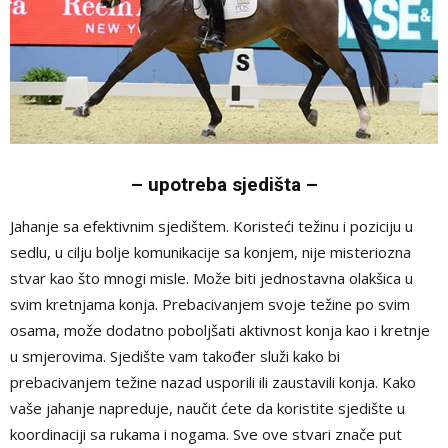
– upotreba sjedišta –
Jahanje sa efektivnim sjedištem. Koristeći težinu i poziciju u
sedlu, u cilju bolje komunikacije sa konjem, nije misteriozna
stvar kao što mnogi misle. Može biti jednostavna olakšica u
svim kretnjama konja. Prebacivanjem svoje težine po svim
osama, može dodatno poboljšati aktivnost konja kao i kretnje
u smjerovima. Sjedište vam također služi kako bi
prebacivanjem težine nazad usporili ili zaustavili konja. Kako
vaše jahanje napreduje, naučit ćete da koristite sjedište u
koordinaciji sa rukama i nogama. Sve ove stvari znače put