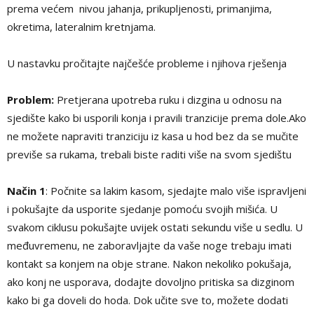
prema većem nivou jahanja, prikupljenosti, primanjima,
okretima, lateralnim kretnjama.
U nastavku pročitajte najčešće probleme i njihova rješenja
Problem:
Pretjerana upotreba ruku i dizgina u odnosu na
sjedište kako bi usporili konja i pravili tranzicije prema dole.Ako
ne možete napraviti tranziciju iz kasa u hod bez da se mučite
previše sa rukama, trebali biste raditi više na svom sjedištu
Način 1
: Počnite sa lakim kasom, sjedajte malo više ispravljeni
i pokušajte da usporite sjedanje pomoću svojih mišića. U
svakom ciklusu pokušajte uvijek ostati sekundu više u sedlu. U
međuvremenu, ne zaboravljajte da vaše noge trebaju imati
kontakt sa konjem na obje strane. Nakon nekoliko pokušaja,
ako konj ne usporava, dodajte dovoljno pritiska sa dizginom
kako bi ga doveli do hoda. Dok učite sve to, možete dodati