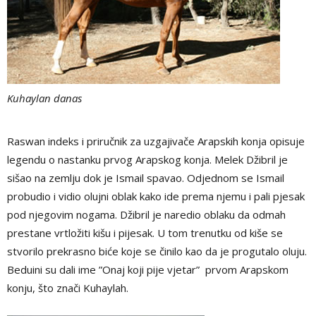
Kuhaylan danas
Raswan indeks i priručnik za uzgajivače Arapskih konja opisuje
legendu o nastanku prvog Arapskog konja. Melek Džibril je
sišao na zemlju dok je Ismail spavao. Odjednom se Ismail
probudio i vidio olujni oblak kako ide prema njemu i pali pjesak
pod njegovim nogama. Džibril je naredio oblaku da odmah
prestane vrtložiti kišu i pijesak. U tom trenutku od kiše se
stvorilo prekrasno biće koje se činilo kao da je progutalo oluju.
Beduini su dali ime ”Onaj koji pije vjetar” prvom Arapskom
konju, što znači Kuhaylah.