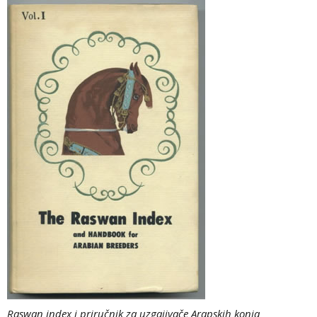
Raswan index i priručnik za uzgajivače Arapskih konja