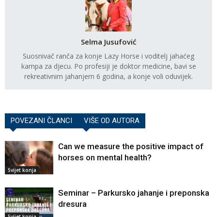
Selma Jusufović
Suosnivač ranča za konje Lazy Horse i voditelj jahaćeg
kampa za djecu. Po profesiji je doktor medicine, bavi se
rekreativnim jahanjem 6 godina, a konje voli oduvijek.
POVEZANI ČLANCI
VIŠE OD AUTORA
Can we measure the positive impact of
horses on mental health?
Svijet konja
Seminar – Parkursko jahanje i preponska
dresura
Svijet konja