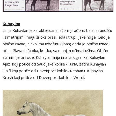
Kuhaylan
Linija Kuhaylan je karakterisana jačom građom, balansiranošću
i simetrijom. Imaju široka prsa, leđa i trup i jake noge. Čelo je
obično ravno, a ako ima izbočinu (jibah) onda je obično iznad
očiju. Glava je široka, kratka, sa manjim očima i ušima. Obično
su mirnije prirode. Kuhaylan linija ima tri ogranka: Kuhaylan
Ajuz koji potiče od Saudijske kobile -Turfa, zatim Kuhaylan
Haifi koji potiče od Davenport kobile- Reshan i Kuhaylan
Krush koji potiče od Davenport kobile – Werdi.