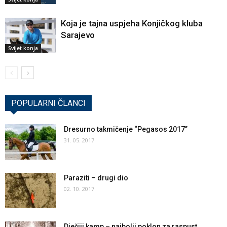
Koja je tajna uspjeha Konjičkog kluba
Sarajevo
Svijet konja
POPULARNI ČLANCI
Dresurno takmičenje “Pegasos 2017”
31. 05. 2017.
Paraziti – drugi dio
02. 10. 2017.
Dječiji kamp – najbolji poklon za raspust