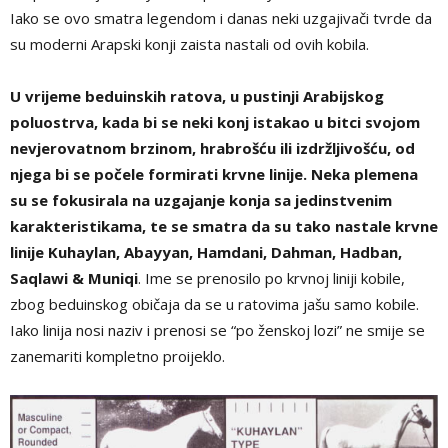
Iako se ovo smatra legendom i danas neki uzgajivači tvrde da
su moderni Arapski konji zaista nastali od ovih kobila.
U vrijeme beduinskih ratova, u pustinji Arabijskog
poluostrva, kada bi se neki konj istakao u bitci svojom
nevjerovatnom brzinom, hrabrošću ili izdržljivošću, od
njega bi se počele formirati krvne linije. Neka plemena
su se fokusirala na uzgajanje konja sa jedinstvenim
karakteristikama, te se smatra da su tako nastale krvne
linije
Kuhaylan, Abayyan, Hamdani, Dahman, Hadban,
Saqlawi & Muniqi
. Ime se prenosilo po krvnoj liniji kobile,
zbog beduinskog običaja da se u ratovima jašu samo kobile.
Iako linija nosi naziv i prenosi se “po ženskoj lozi” ne smije se
zanemariti kompletno proijeklo.