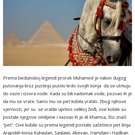
Prema beduinskoj legendi prorok Muhamed je nakon dugog
putovanja kroz pustinju pustio krdo svojih konja da se utrkuju
do oaze i izvora vode. Kada su bili nadomak vode, pozvao ih je
da mu se vrate. Samo mu se pet kobila vratilo. Zbog njihove
vjernosti, jer su se vratile uprkos velikoj žeđi, ove kobile su
postale njegove omiljene i nazvao ih je Al Khamsa, što znači
”pet”. Ove kobile su prema legendi postale začetnice pet linija
Arapskih konja Kuhaylan, Saqlawi, Abeyan, Hamdani i Hadban.