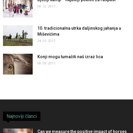
08. 12. 2017.
10. tradicionalna utrka daljinskog jahanja u
Miševićima
24. 03. 2017.
Konji mogu tumačiti naš izraz lica
08. 09. 2017.
Najnoviji članci
Can we measure the positive impact of horses