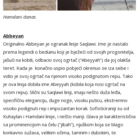
Hamdani danas
Abbeyan
Originalno Abbeyan je ogranak linije Saqlawi. Ime je nastalo
prema legendi o beduinu koji je bježeći od svojih progonitelja,
jašući na kobili, odbacio svoj ogrtač (“Abeyyah”) da joj olakša
teret. Kada je konačno uspio pobjeći okrenuo se iza sebe i
vidio je svoj ogrtač na njenom visoko podignutom repu. Tako
je ova linija dobila ime Abeyyah (kobila koja nosi ogrtač na
svom repu). Slični su Saqlawi liniji, imaju nešto duža leđa,
specifičnu eleganciju, duge noge, visoku puticu, ekstremno
visoko podignuti rep i impozantan korak. Sofisticiraniji su od
Kuhaylan i Hamdani linije, i nešto manji. Glava je karakteristična
sa prominencijom na čelu (”jibah”), njuškom koja se blago
konkavno sužava, velikim očima, tamnim i dubokim, te