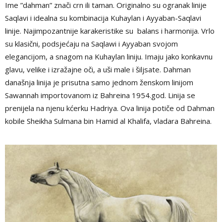
Ime ”dahman” znači crn ili taman. Originalno su ogranak linije
Saqlavi i idealna su kombinacija Kuhaylan i Ayyaban-Saqlavi
linije. Najimpozantnije karakeristike su balans i harmonija. Vrlo
su klasični, podsjećaju na Saqlawi i Ayyaban svojom
elegancijom, a snagom na Kuhaylan liniju. Imaju jako konkavnu
glavu, velike i izražajne oči, a uši male i šiljsate. Dahman
današnja linija je prisutna samo jednom ženskom linijom
Sawannah importovanom iz Bahreina 1954.god. Linija se
prenijela na njenu kćerku Hadriya. Ova linija potiče od Dahman
kobile Sheikha Sulmana bin Hamid al Khalifa, vladara Bahreina.