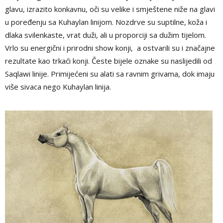
glavu, izrazito konkavnu, oči su velike i smještene niže na glavi
u poređenju sa Kuhaylan linijom. Nozdrve su suptilne, koža i
dlaka svilenkaste, vrat duži, ali u proporciji sa dužim tijelom.
Vrlo su energični i prirodni show konji, a ostvarili su i značajne
rezultate kao trkaći konji. Česte bijele oznake su naslijedili od
Saqlawi linije. Primijećeni su alati sa ravnim grivama, dok imaju
više sivaca nego Kuhaylan linija.