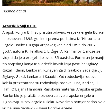
Hadban danas
Arapski konji u BIH
Arapski konji u BIH su prisutni odavno. Arapska ergela Borike
je osnovana 1895. godine i prema podacima iz ”Historijata
Ergele Borike i uzgoja Arapskog konja od 1895 do 2007.
god.”, autora R. Telalbašić, E. Žige, A. Rahmanović, može se
vidjeti da je u eregeli djelovalo 85 pastuha. Formiran je manji
tip arapskog konja iz sljedećih krvnih linija pastuha Siglavy,
Gazal, Ilderin, Lenkoran, Kuhayen Zaid i Saabich. Sada djeluju
Siglavy, Gazal, Lenkoran i Saabich. Od rodoslovlja rodova
kobila prezentirana su rodoslovlja rodova Luna, Kadina, El
Hafi, O'Bajan i Hamdani. Rasplodni materijal Arapske ergele
Borike bio je praktično osnova za sve arapske ergele u
Jugoslaviji izuzev ergele u Iloku. Navodimo primjer rodoslovlja
krvne linije Saqlawi (Siglavi) Boričke ergele.